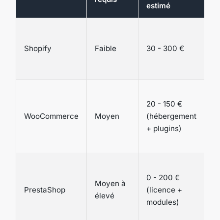
estimé
Mi
ra
Shopify
Faible
30 - 300 €
n
a
Co
20 - 150 €
su
WooCommerce
Moyen
(hébergement
b
+ plugins)
r
na
A
0 - 200 €
c
Moyen à
PrestaShop
(licence +
c
élevé
modules)
b
in